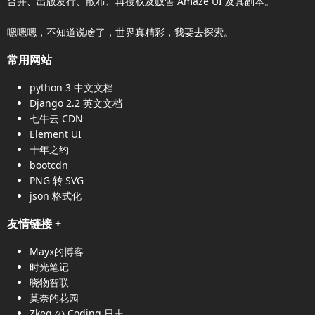
合并、出版发行、散布、再授权及贩售
Amaze UI
及其副本。
嗯嗯嗯，不知道说啥了，世界真精彩，我要去探索。
常用网站
python 3 中文文档
Django 2.2 英文文档
七牛云 CDN
Element UI
十年之约
bootcdn
PNG 转 SVG
json 格式化
友情链接
+
Mayx的博客
时光笔记
晓物智联
莫奈的花园
Zkeq の Coding 日志