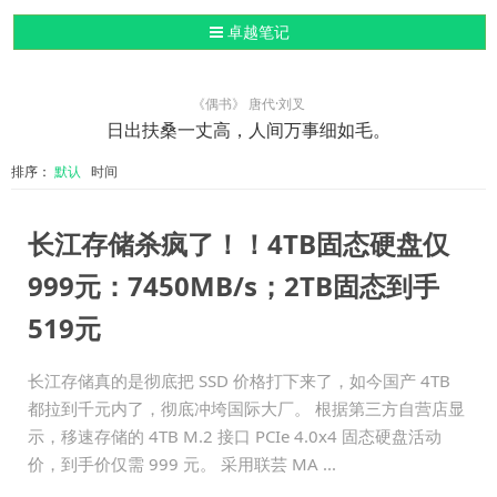
导航切换
卓越笔记
《偶书》 唐代·刘叉
日出扶桑一丈高，人间万事细如毛。
排序：
默认
时间
长江存储杀疯了！！4TB固态硬盘仅
999元：7450MB/s；2TB固态到手
519元
长江存储真的是彻底把 SSD 价格打下来了，如今国产 4TB
都拉到千元内了，彻底冲垮国际大厂。 根据第三方自营店显
示，移速存储的 4TB M.2 接口 PCIe 4.0x4 固态硬盘活动
价，到手价仅需 999 元。 采用联芸 MA ...