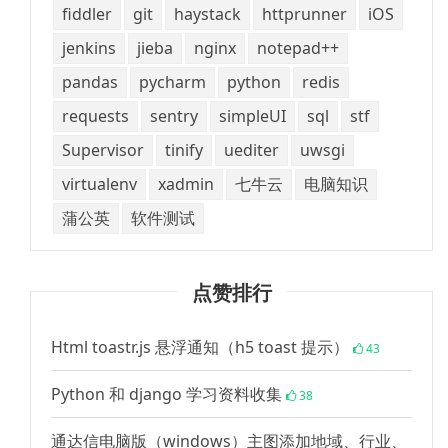
fiddler
git
haystack
httprunner
iOS
jenkins
jieba
nginx
notepad++
pandas
pycharm
python
redis
requests
sentry
simpleUI
sql
stf
Supervisor
tinify
uediter
uwsgi
virtualenv
xadmin
七牛云
电脑知识
蒲公英
软件测试
点赞排行
Html toastr.js 悬浮通知（h5 toast 提示）
43
Python 和 django 学习资料收集
38
通达信电脑版（windows）主图添加地域、行业、