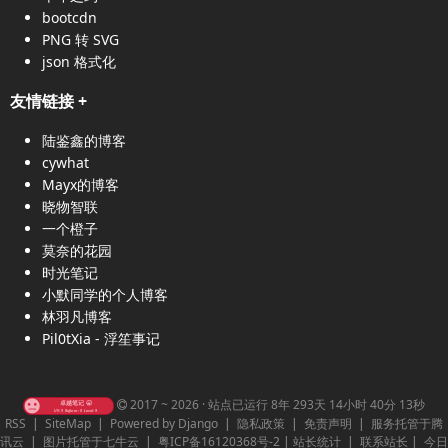
bootcdn
PNG 转 SVG
json 格式化
友情链接
+
陆鉴鑫的博客
cywhat
Mayx的博客
晓物智联
一个橙子
莫奈的花园
时光笔记
小默同学的个人博客
林羽凡博客
Pil0tXia - 浮笙事记
2017 ~ 2026 ·
站点已运行 8年 293天 14小时 40分 13秒
RSS
|
SiteMap
|
Powered by Django
|
隐私政策
|
免责声明
|
服务托管于腾
讯云
|
图片托管于七牛云
|
粤ICP备16120368号-2
|
站长统计
|
联系站长
|
今日