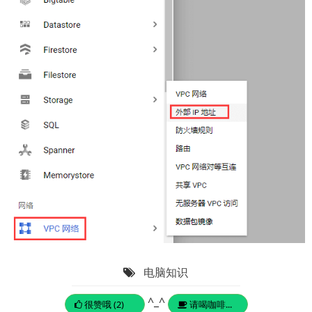
电脑知识
^_^
很赞哦 (2)
请喝咖啡...