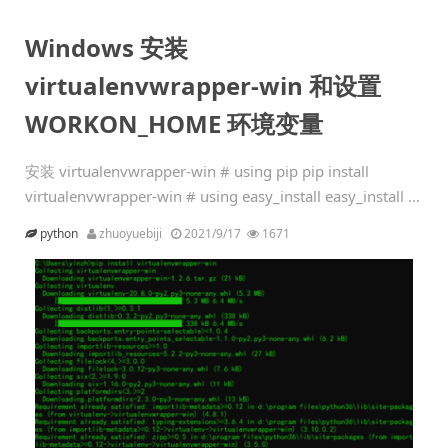
Windows 安装
virtualenvwrapper-win 和设置
WORKON_HOME 环境变量
安装 virtualenvwrapper-win # using pip pip install
virtualenvwrapper-win # using easy_install easy_install ...
python
zhuoyuebiji
2021/9/17
1671