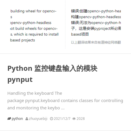
Python 监控键盘输入的模块
pynput
Handling the keyboard The
package pynput.keyboard contains classes for controlling
and monitoring the keybo ...
python
zhuoyuebiji
2021/12/7
2028