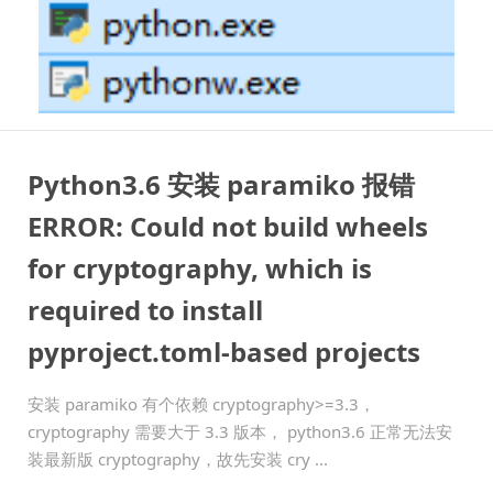
Python3.6 安装 paramiko 报错
ERROR: Could not build wheels
for cryptography, which is
required to install
pyproject.toml-based projects
安装 paramiko 有个依赖 cryptography>=3.3，
cryptography 需要大于 3.3 版本， python3.6 正常无法安
装最新版 cryptography，故先安装 cry ...