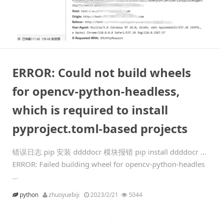
ERROR: Could not build wheels
for opencv-python-headless,
which is required to install
pyproject.toml-based projects
错误日志 pip 安装 ddddocr 模块报错 pip install ddddocr ...
ERROR: Failed building wheel for opencv-python-headles
...
python
zhuoyuebiji
2023/2/21
5044