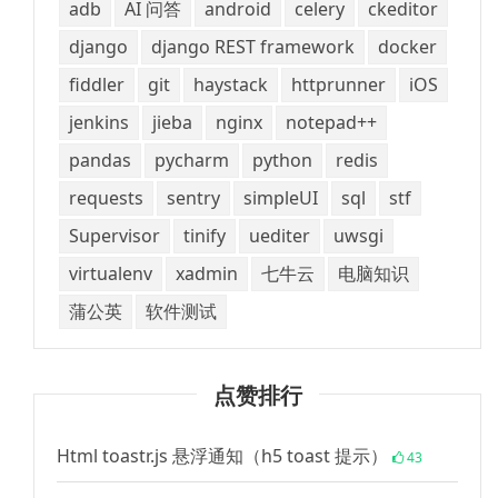
adb
AI 问答
android
celery
ckeditor
django
django REST framework
docker
fiddler
git
haystack
httprunner
iOS
jenkins
jieba
nginx
notepad++
pandas
pycharm
python
redis
requests
sentry
simpleUI
sql
stf
Supervisor
tinify
uediter
uwsgi
virtualenv
xadmin
七牛云
电脑知识
蒲公英
软件测试
点赞排行
Html toastr.js 悬浮通知（h5 toast 提示）
43