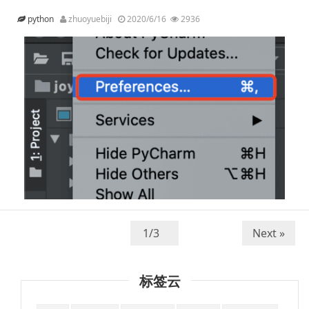
python
zhuoyuebiji
2020/6/16
2936
Next »
标签云