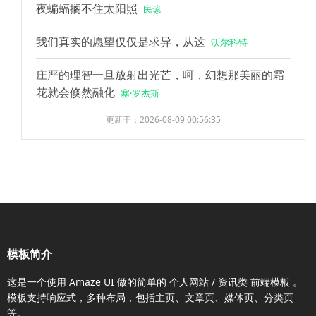
夜蝙蝠搁不住太阳照
民谚
我们真实的愿望仅仅是求异，从这
沃尔科特
庄严的理智一旦放射出光芒，呵，幻想那美丽的霜
花就会倏然融化
塞·罗杰斯
更新于：2026-08-09 00:56:35
模板简介
这是一个使用
Amaze UI
做的简单的 个人网站 / 资讯类
前端模板
。
模板支持响应式，多种布局，包括主页、文章页、媒体页、分类页
等。