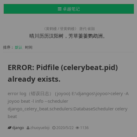
导航切换
卓越笔记
《黄鹤楼 / 登黄鹤楼》 唐代·崔颢
晴川历历汉阳树，芳草萋萋鹦鹉洲。
排序：
默认
时间
ERROR: Pidfile (celerybeat.pid)
already exists.
error log（错误日志） (joyoo) E:\djangos\joyoo>celery -A
joyoo beat -l info --scheduler
django_celery_beat.schedulers:DatabaseScheduler celery
beat
django
zhuoyuebiji
2020/5/22
1136