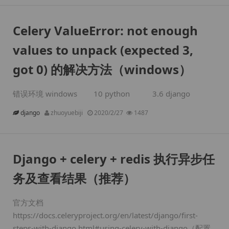
Celery ValueError: not enough
values to unpack (expected 3,
got 0) 的解决方法（windows）
错误环境 windows 10 python 3.6 django
django
zhuoyuebiji
2020/2/27
1487
Django + celery + redis 执行异步任
务及查看结果（推荐）
官方文档
https://docs.celeryproject.org/en/latest/django/first-
steps-with-django.html#using-celery-with-django（配置