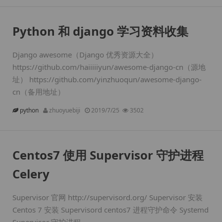
Python 和 django 学习资料收集
Django awesome（Django 优秀资源大全）
https://github.com/haiiiiiyun/awesome-django-cn（源地
址） https://github.com/yinzhuoqun/awesome-django-
cn（备用地址）
python
zhuoyuebiji
2019/7/25
3502
Centos7 使用 Supervisor 守护进程
Celery
Supervisor 官网 http://supervisord.org/ Supervisor 安装
Centos 7 安装 Supervisord centos7 进程守护命令 Systemd