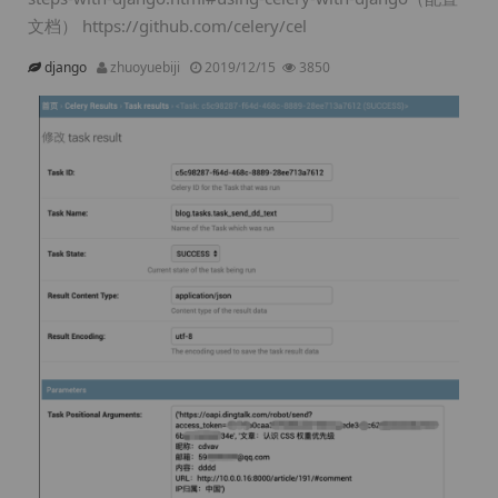
文档） https://github.com/celery/cel
django
zhuoyuebiji
2019/12/15
3850