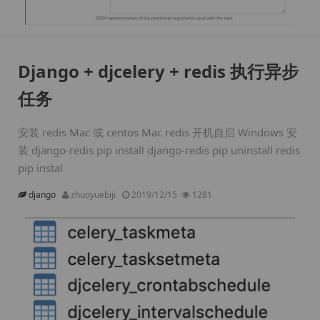
Django + djcelery + redis 执行异步
任务
安装 redis Mac 或 centos Mac redis 开机自启 Windows 安
装 django-redis pip install django-redis pip uninstall redis
pip instal
django
zhuoyuebiji
2019/12/15
1281