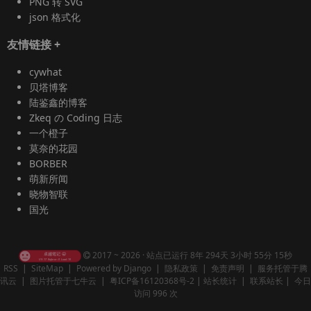
PNG 转 SVG
json 格式化
友情链接
+
cywhat
贝塔博客
陆鉴鑫的博客
Zkeq の Coding 日志
一个橙子
莫奈的花园
BORBER
萌新所闻
晓物智联
国光
2017 ~ 2026 ·
站点已运行 8年 294天 3小时 55分 16秒
RSS
|
SiteMap
|
Powered by Django
|
隐私政策
|
免责声明
|
服务托管于腾
讯云
|
图片托管于七牛云
|
粤ICP备16120368号-2
|
站长统计
|
联系站长
|
今日
访问 996 次