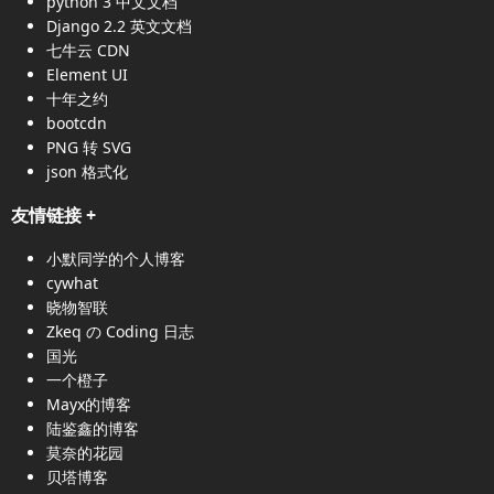
python 3 中文文档
Django 2.2 英文文档
七牛云 CDN
Element UI
十年之约
bootcdn
PNG 转 SVG
json 格式化
友情链接
+
小默同学的个人博客
cywhat
晓物智联
Zkeq の Coding 日志
国光
一个橙子
Mayx的博客
陆鉴鑫的博客
莫奈的花园
贝塔博客