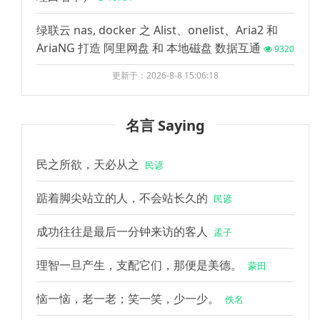
绿联云 nas, docker 之 Alist、onelist、Aria2 和
AriaNG 打造 阿里网盘 和 本地磁盘 数据互通
9320
更新于：2026-8-8 15:06:18
名言 Saying
民之所欲，天必从之
民谚
踮着脚尖站立的人，不会站长久的
民谚
成功往往是最后一分钟来访的客人
孟子
理智一旦产生，支配它们，那便是美德。
蒙田
恼一恼，老一老；笑一笑，少一少。
佚名