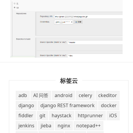
标签云
adb
AI 问答
android
celery
ckeditor
django
django REST framework
docker
fiddler
git
haystack
httprunner
iOS
jenkins
jieba
nginx
notepad++