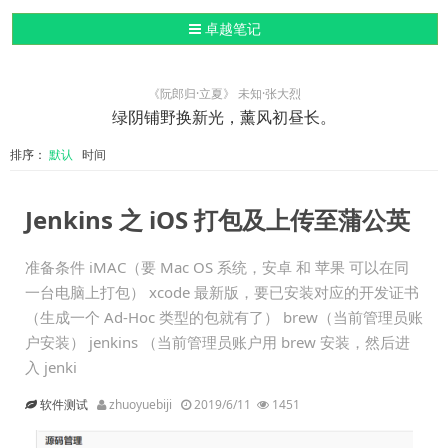
导航切换
卓越笔记
《阮郎归·立夏》 未知·张大烈
绿阴铺野换新光，薰风初昼长。
排序：
默认
时间
Jenkins 之 iOS 打包及上传至蒲公英
准备条件 iMAC（要 Mac OS 系统，安卓 和 苹果 可以在同
一台电脑上打包） xcode 最新版，要已安装对应的开发证书
（生成一个 Ad-Hoc 类型的包就有了） brew（当前管理员账
户安装） jenkins （当前管理员账户用 brew 安装，然后进
入 jenki
软件测试
zhuoyuebiji
2019/6/11
1451