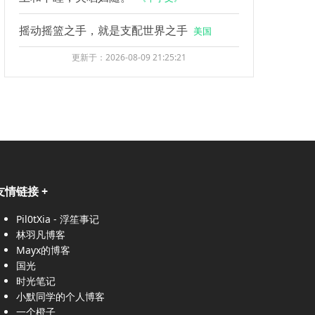
摇动摇篮之手，就是支配世界之手
美国
更新于：2026-08-09 21:25:21
友情链接
+
Pil0tXia - 浮笙事记
林羽凡博客
Mayx的博客
国光
时光笔记
小默同学的个人博客
一个橙子