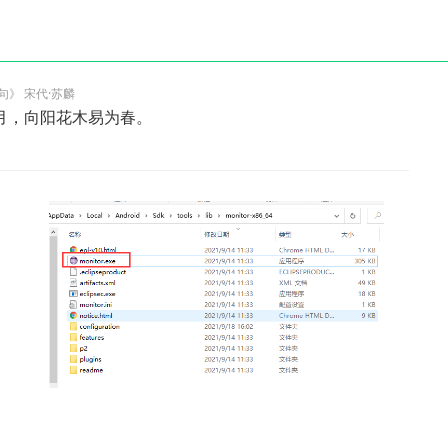
句》 宋代·苏麟
月，向阳花木易为春。