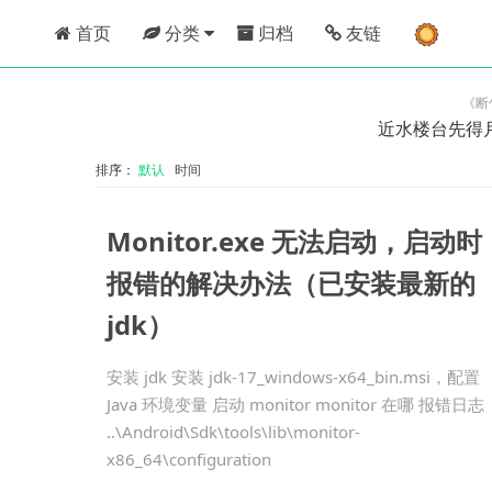
首页
分类
归档
友链
《断
近水楼台先得
排序：
默认
时间
Monitor.exe 无法启动，启动时
报错的解决办法（已安装最新的
jdk）
安装 jdk 安装 jdk-17_windows-x64_bin.msi，配置
Java 环境变量 启动 monitor monitor 在哪 报错日志
..\Android\Sdk\tools\lib\monitor-
x86_64\configuration