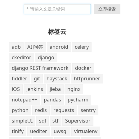
立即搜索
标签云
adb
AI 问答
android
celery
ckeditor
django
django REST framework
docker
fiddler
git
haystack
httprunner
iOS
jenkins
jieba
nginx
notepad++
pandas
pycharm
python
redis
requests
sentry
simpleUI
sql
stf
Supervisor
tinify
uediter
uwsgi
virtualenv