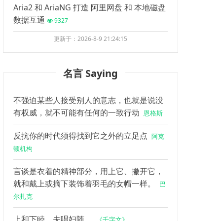
Aria2 和 AriaNG 打造 阿里网盘 和 本地磁盘
数据互通
9327
更新于：2026-8-9 21:24:15
名言 Saying
不强迫某些人接受别人的意志，也就是说没
有权威，就不可能有任何的一致行动
恩格斯
反抗你的时代须得找到它之外的立足点
阿克
顿机构
言谈是衣着的精神部分，用上它、撇开它，
就和戴上或摘下装饰着羽毛的女帽一样。
巴
尔扎克
上和下睦，夫唱妇随。
《千字文》