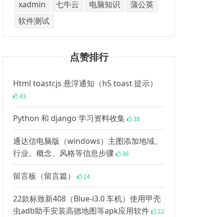
xadmin
七牛云
电脑知识
蒲公英
软件测试
点赞排行
Html toastr.js 悬浮通知（h5 toast 提示）
43
Python 和 django 学习资料收集
38
通达信电脑版（windows）主图添加地域、
行业、概念、风格等信息步骤
36
留言板（留言篇）
24
22款标致新408（Blue-i3.0 车机）使用甲壳
虫adb助手安装高德地图等apk应用软件
22