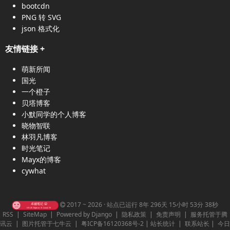
bootcdn
PNG 转 SVG
json 格式化
友情链接
+
萌新所闻
国光
一个橙子
贝塔博客
小默同学的个人博客
晓物智联
林羽凡博客
时光笔记
Mayx的博客
cywhat
2017 ~ 2026 ·
站点已运行 8年 296天 15小时 53分 38秒
RSS
|
SiteMap
|
Powered by Django
|
隐私政策
|
免责声明
|
服务托管于腾
讯云
|
图片托管于七牛云
|
粤ICP备16120368号-2
|
站长统计
|
联系站长
|
今日