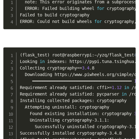
  note: This error originates from a subprocess,
  ERROR: Failed building wheel 
for
 cryptography

Failed to build cryptography

ERROR: Could not build wheels 
for
 cryptography,
(
flask_test
)
 root@raspberrypi:~/yzq/flask_test
#
Looking 
in
 indexes: https://pypi.tuna.tsinghua.e
Collecting 
cryptography
==
3.4
.8

  Downloading https://www.piwheels.org/simple/c
     ━━━━━━━━━━━━━━━━━━━━━━━━━━━━━━━━━━━━━━━━ 
1
Requirement already satisfied: cffi
>
=
1.12
in
 /r
Requirement already satisfied: pycparser 
in
 /ro
Installing collected packages: cryptography

  Attempting uninstall: cryptography

    Found existing installation: cryptography 
3
    Uninstalling cryptography-3.1.1:

      Successfully uninstalled cryptography-3.1.