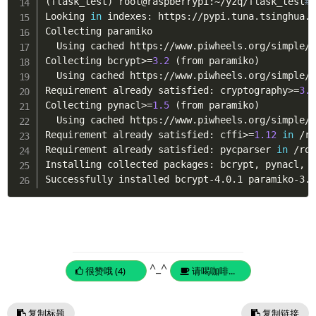
(
flask_test
)
 root@raspberrypi:~/yzq/flask_test
#
Looking 
in
 indexes: https://pypi.tuna.tsinghua.e
Collecting paramiko

  Using cached https://www.piwheels.org/simple/
Collecting bcrypt
>
=
3.2
(
from paramiko
)
  Using cached https://www.piwheels.org/simple/
Requirement already satisfied: cryptography
>
=
3.
Collecting pynacl
>
=
1.5
(
from paramiko
)
  Using cached https://www.piwheels.org/simple/
Requirement already satisfied: cffi
>
=
1.12
in
 /r
Requirement already satisfied: pycparser 
in
 /ro
Installing collected packages: bcrypt, pynacl, p
^_^
很赞哦 (4)
请喝咖啡...
复制标题
复制链接