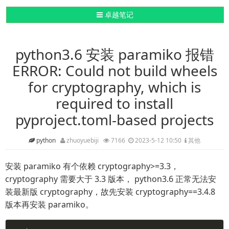
导航切换
卓越笔记
python3.6 安装 paramiko 报错
ERROR: Could not build wheels
for cryptography, which is
required to install
pyproject.toml-based projects
python
zhuoyuebiji
7166
2023-5-12 10:50
其他
安装 paramiko 有个依赖 cryptography>=3.3，
cryptography 需要大于 3.3 版本， python3.6 正常无法安
装最新版 cryptography，故先安装 cryptography==3.4.8
版本再安装 paramiko。