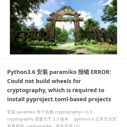
Python3.6 安装 paramiko 报错 ERROR:
Could not build wheels for
cryptography, which is required to
install pyproject.toml-based projects
安装 paramiko 有个依赖 cryptography>=3.3，
cryptography 需要大于 3.3 版本， python3.6 正常无法安
装最新版 cryptography，故先安装 cry ...