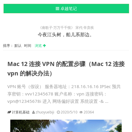
导航切换
卓越笔记
《南歌子·万万千千恨》 宋代·辛弃疾
今夜江头树，船儿系那边。
排序：
默认
时间
浏览
Mac 12 连接 VPN 的配置步骤（Mac 12 连接
vpn 的解决办法）
VPN 账号（假设） 服务器地址：218.16.16.16 IPSec 预共
享密钥：vvv12345678 账户名称：vpn 连接密码：
vpn@12345678i 进入 网络偏好设置 系统设置 -& ...
计算机基础
zhuoyuebiji
2020/5/10
20364