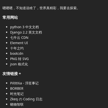
嗯嗯嗯，不知道说啥了，世界真精彩，我要去探索。
常用网站
python 3 中文文档
Django 2.2 英文文档
七牛云 CDN
Element UI
十年之约
bootcdn
PNG 转 SVG
json 格式化
友情链接
+
Pil0tXia - 浮笙事记
BORBER
时光笔记
Zkeq の Coding 日志
晓物智联