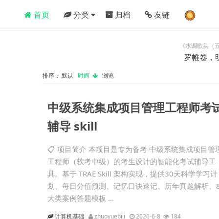
首页
分类
归档
友链
《水调歌头（五
罗帷卷，
排序：
默认
时间
浏览
中级系统集成项目管理工程师考
辅导 skill
📋 项目简介 本项目是专为备考 中级系统集成项目管
工程师（软考中级）的考生设计的智能化考试辅导工
具。基于 TRAE Skill 架构实现，提供30天科学学习计
划、每日分值预测、记忆口诀速记、历年真题解析、
大类案例答题模板 ...
计算机基础
zhuoyuebiji
2026-6-8
184