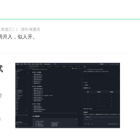
首选三）》 清代·张惠言
明月入，似人开。
试
理
8