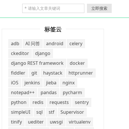
立即搜索
标签云
adb
AI 问答
android
celery
ckeditor
django
django REST framework
docker
fiddler
git
haystack
httprunner
iOS
jenkins
jieba
nginx
notepad++
pandas
pycharm
python
redis
requests
sentry
simpleUI
sql
stf
Supervisor
tinify
uediter
uwsgi
virtualenv