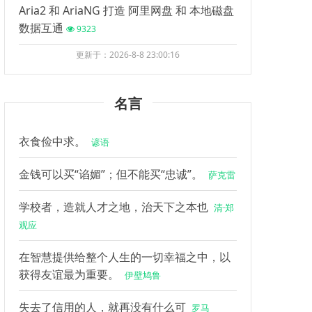
Aria2 和 AriaNG 打造 阿里网盘 和 本地磁盘
数据互通
9323
更新于：2026-8-8 23:00:16
名言
衣食俭中求。
谚语
金钱可以买“谄媚”；但不能买“忠诚”。
萨克雷
学校者，造就人才之地，治天下之本也
清·郑
观应
在智慧提供给整个人生的一切幸福之中，以
获得友谊最为重要。
伊壁鸠鲁
失去了信用的人，就再没有什么可
罗马