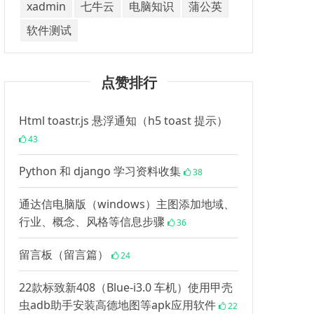
xadmin
七牛云
电脑知识
蒲公英
软件测试
点赞排行
Html toastr.js 悬浮通知（h5 toast 提示）
43
Python 和 django 学习资料收集
38
通达信电脑版（windows）主图添加地域、
行业、概念、风格等信息步骤
36
留言板（留言篇）
24
22款标致新408（Blue-i3.0 车机）使用甲壳
虫adb助手安装高德地图等apk应用软件
22