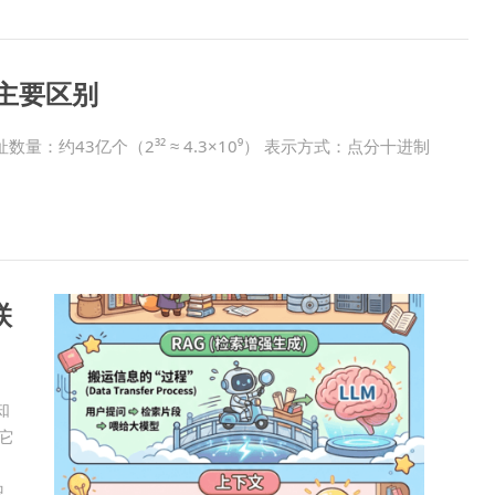
的主要区别
数量：约43亿个（2³² ≈ 4.3×10⁹） 表示方式：点分十进制
联
知
它
识