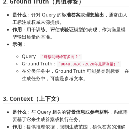
2. Ground Truth（真值标签）
是什么
：针对 Query 的
标准答案
或
理想输出
，通常由人
工标注或权威来源提供。
作用
：用于
训练、评估或验证
模型的表现，作为衡量模
型输出质量的基准。
示例
：
Query：
“珠穆朗玛峰有多高？”
Ground Truth：
“8848.86米（2020年最新测量）”
在分类任务中，Ground Truth 可能是类别标签；在
生成任务中，可能是参考文本。
3. Context（上下文）
是什么
：与 Query 相关的
背景信息
或
参考材料
，系统需
要基于它来生成答案或执行任务。
作用
：提供推理依据，限制生成范围，确保答案的准确