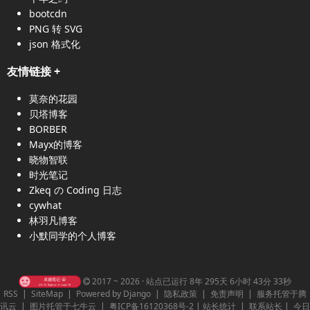
bootcdn
PNG 转 SVG
json 格式化
友情链接
+
莫奈的花园
贝塔博客
BORBER
Mayx的博客
晓物智联
时光笔记
Zkeq の Coding 日志
cywhat
林羽凡博客
小默同学的个人博客
2017 ~ 2026 ·
站点已运行 8年 295天 6小时 43分 33秒
RSS
|
SiteMap
|
Powered by Django
|
隐私政策
|
免责声明
|
服务托管于腾
讯云
|
图片托管于七牛云
|
粤ICP备16120368号-2
|
站长统计
|
联系站长
|
今日