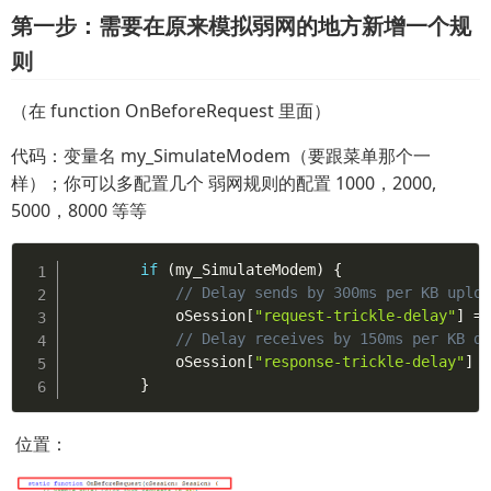
第一步：需要在原来模拟弱网的地方新增一个规
则
（在 function OnBeforeRequest 里面）
代码：变量名 my_SimulateModem（要跟菜单那个一
样）；你可以多配置几个 弱网规则的配置 1000，2000,
5000，8000 等等
if
(
my_SimulateModem
)
{
// Delay sends by 300ms per KB uplo
			oSession
[
"request-trickle-delay"
]
=
// Delay receives by 150ms per KB d
			oSession
[
"response-trickle-delay"
]
}
位置：