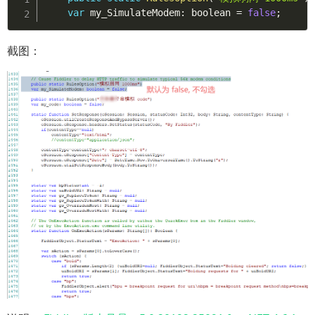
var
 my_SimulateModem
:
 boolean 
=
false
;
截图：