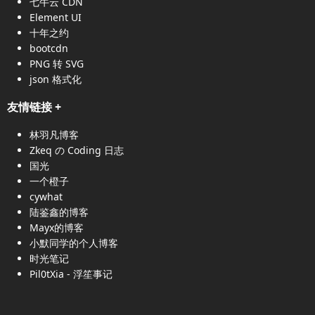
七牛云 CDN
Element UI
十年之约
bootcdn
PNG 转 SVG
json 格式化
友情链接
+
林羽凡博客
Zkeq の Coding 日志
国光
一个橙子
cywhat
陆鉴鑫的博客
Mayx的博客
小默同学的个人博客
时光笔记
Pil0tXia - 浮笙事记