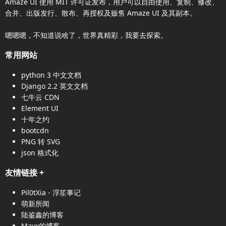
Amaze UI
使用 MIT 许可证发布，用户可以自由使用、复制、修改、
合并、出版发行、散布、再授权及贩售
Amaze UI
及其副本。
嗯嗯嗯，不知道说啥了，世界真精彩，我要去探索。
常用网站
python 3 中文文档
Django 2.2 英文文档
七牛云 CDN
Element UI
十年之约
bootcdn
PNG 转 SVG
json 格式化
友情链接
+
Pil0tXia - 浮笙事记
萌新所闻
陆鉴鑫的博客
Mayx的博客