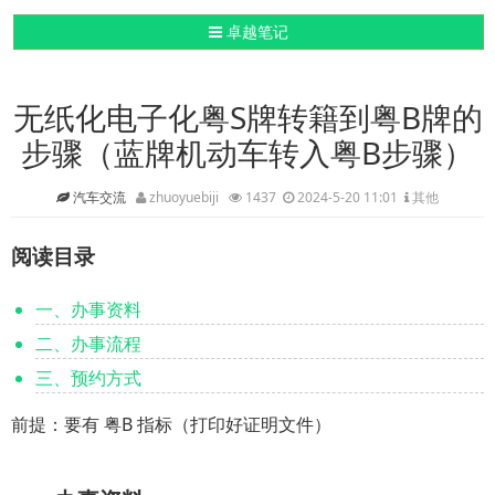
导航切换
卓越笔记
无纸化电子化粤S牌转籍到粤B牌的
步骤（蓝牌机动车转入粤B步骤）
汽车交流
zhuoyuebiji
1437
2024-5-20 11:01
其他
阅读目录
一、办事资料
二、办事流程
三、预约方式
前提：要有 粤B 指标（打印好证明文件）