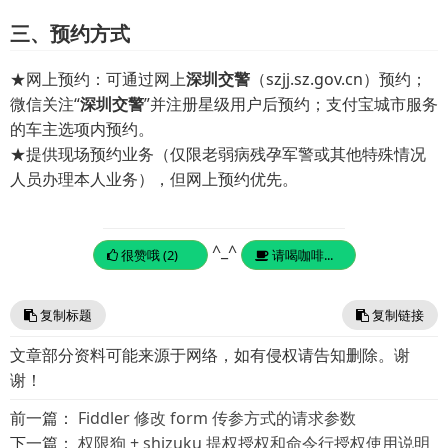
三、预约方式
★网上预约：可通过网上
深圳交警
（szjj.sz.gov.cn）预约；
微信关注“
深圳交警
”并注册星级用户后预约；支付宝城市服务
的车主选项内预约。
★提供现场预约业务（仅限老弱病残孕军警或其他特殊情况
人员办理本人业务），但网上预约优先。
^_^
很赞哦 (2)
请喝咖啡...
复制标题
复制链接
文章部分资料可能来源于网络，如有侵权请告知删除。谢
谢！
前一篇：
Fiddler 修改 form 传参方式的请求参数
下一篇：
权限狗 + shizuku 提权授权和命令行授权使用说明