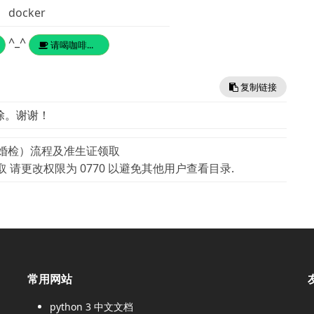
docker
^_^
请喝咖啡...
复制链接
除。谢谢！
婚检）流程及准生证领取
读取 请更改权限为 0770 以避免其他用户查看目录.
常用网站
python 3 中文文档