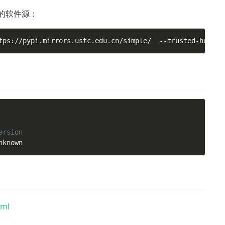
科大的软件源：
tps://pypi.mirrors.ustc.edu.cn/simple/  --trusted-host  
ersion
nknown
tml