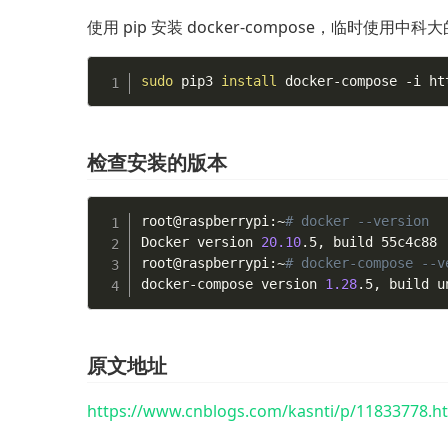
使用 pip 安装 docker-compose，临时使用中
sudo
 pip3 
install
 docker-compose -i ht
检查安装的版本
root@raspberrypi:~
# docker --version
Docker version 
20.10
.5, build 55c4c88

root@raspberrypi:~
# docker-compose --v
docker-compose version 
1.28
.5, build u
原文地址
https://www.cnblogs.com/kasnti/p/11833778.h