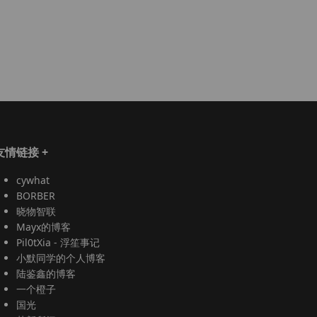
友情链接
+
cywhat
BORBER
晓物智联
Mayx的博客
Pil0tXia - 浮笙事记
小默同学的个人博客
陆鉴鑫的博客
一个橙子
国光