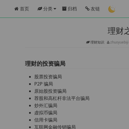
首页
分类
归档
友链
理财
理财知识
zhuoyuebij
理财的投资骗局
股票投资骗局
P2P 骗局
原始股投资骗局
荐股和高杠杆非法平台骗局
炒外汇骗局
虚拟币骗局
信用卡骗局
互联网金融传销骗局