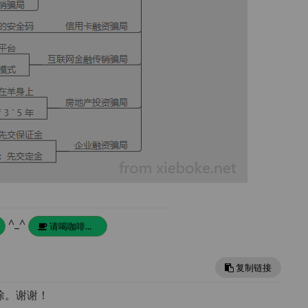
^_^
请喝咖啡...
复制链接
除。谢谢！